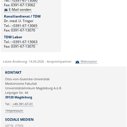
Tel.:
0391-67-13060
Fax: 0391-67-13062
E-Mail senden
Konsiliardienst / TDM
Dr. med. U. Tröger
Tel.:
0391-67-13065
Fax: 0391-67-13070
TDM Labor
Tel.:
0391-67-13063
Fax: 0391-67-13070
Letzte Änderung: 14.04.2026 - Ansprechpartner:
Webmaster
Sie können eine Nachricht versenden an:
Webmaster
KONTAKT
Ihre E-Mailadresse:
Otto-von-Guericke-Universität
Medizinische Fakultät
Universitätsklinikum Magdeburg A.ö.R.
Ihr Anliegen:
Leipziger Str. 44
39120 Magdeburg
Tel.:
+49-391-67-01
Impressum
SOZIALE MEDIEN