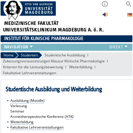
MEDIZINISCHE FAKULTÄT
UNIVERSITÄTSKLINIKUM MAGDEBURG A. ö. R.
INSTITUT FÜR KLINISCHE PHARMAKOLOGIE
TEAM
Home
Studenten
Studentische Ausbildung
Zulassungsvoraussetzungen Klausur Klinische Pharmakologie
THERAPIE-SERVICE
Kriterien für die Leistungsbewertung
Weiterbildung
LEISTUNGSVERZEICHNIS
Fakultative Lehrveranstaltungen
KONFORMITÄTSERKLÄRUNG
FORSCHUNG
Studentische Ausbildung und Weiterbildung
STUDENTEN
LINKS
Ausbildung
(
Moodle
)
Vorlesung
Seminar
Arzneitherapeutische Konferenz (
ATK
)
Weiterbildung
Fakultative Lehrveranstaltungen