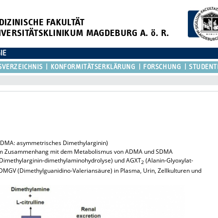
DIZINISCHE FAKULTÄT
IVERSITÄTSKLINIKUM MAGDEBURG A. ö. R.
IE
SVERZEICHNIS
KONFORMITÄTSERKLÄRUNG
FORSCHUNG
STUDENT
ADMA: asymmetrisches Dimethylarginin)
en im Zusammenhang mit dem Metabolismus von ADMA und SDMA
(Dimethylarginin-dimethylaminohydrolyse) und AGXT
(Alanin-Glyoxylat-
2
DMGV (Dimethylguanidino-Valeriansäure) in Plasma, Urin, Zellkulturen und