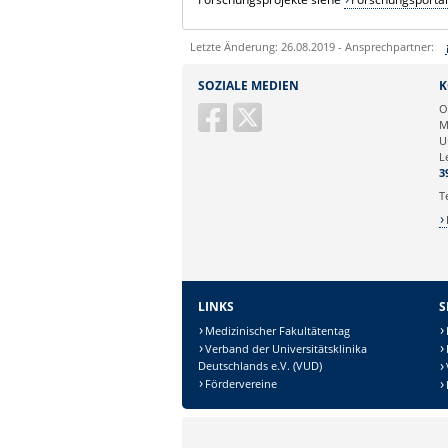
Letzte Änderung: 26.08.2019 - Ansprechpartner:
Sie können eine Nachricht versenden an:
SOZIALE MEDIEN
K
Ihre E-Mailadresse:
O
M
U
Ihr Anliegen:
L
3
T
LINKS
S
Medizinischer Fakultätentag
Verband der Universitätsklinika
Deutschlands e.V. (VUD)
Fördervereine