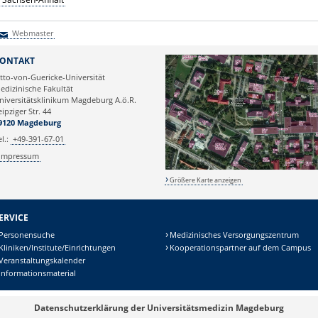
Webmaster
Webmaster
ONTAKT
tto-von-Guericke-Universität
edizinische Fakultät
niversitätsklinikum Magdeburg A.ö.R.
eipziger Str. 44
9120 Magdeburg
el.:
+49-391-67-01
Impressum
Größere Karte anzeigen
ERVICE
Personensuche
Medizinisches Versorgungszentrum
Kliniken/Institute/Einrichtungen
Kooperationspartner auf dem Campus
Veranstaltungskalender
Informationsmaterial
Datenschutzerklärung der Universitätsmedizin Magdeburg