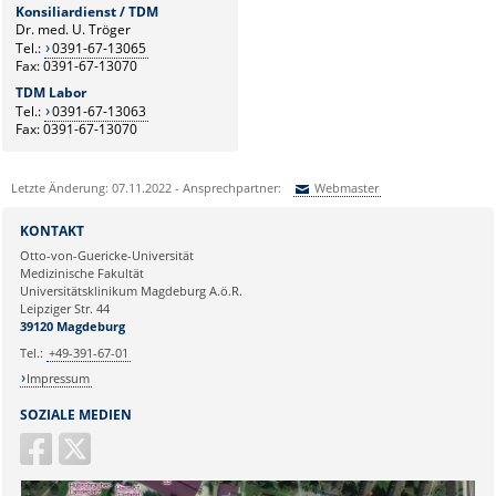
Konsiliardienst / TDM
Dr. med. U. Tröger
Tel.:
0391-67-13065
Fax: 0391-67-13070
TDM Labor
Tel.:
0391-67-13063
Fax: 0391-67-13070
Letzte Änderung: 07.11.2022 - Ansprechpartner:
Webmaster
Sie können eine Nachricht versenden an:
Webmaster
KONTAKT
Ihre E-Mailadresse:
Otto-von-Guericke-Universität
Medizinische Fakultät
Universitätsklinikum Magdeburg A.ö.R.
Ihr Anliegen:
Leipziger Str. 44
39120 Magdeburg
Tel.:
+49-391-67-01
Impressum
SOZIALE MEDIEN