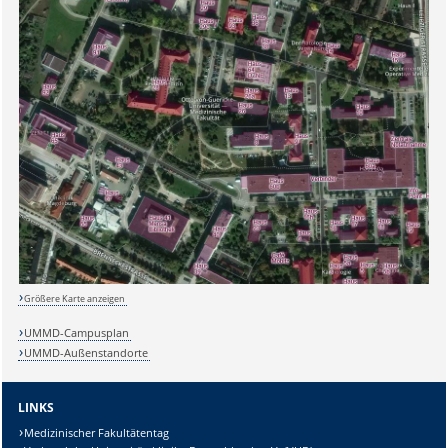
Größere Karte anzeigen
UMMD-Campusplan
UMMD-Außenstandorte
Sicherheitsabfrage:
LINKS
Medizinischer Fakultätentag