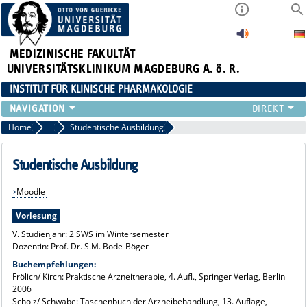
MEDIZINISCHE FAKULTÄT
UNIVERSITÄTSKLINIKUM MAGDEBURG A. ö. R.
INSTITUT FÜR KLINISCHE PHARMAKOLOGIE
TEAM
Home
Studenten
Studentische Ausbildung
THERAPIE-SERVICE
LEISTUNGSVERZEICHNIS
Studentische Ausbildung
KONFORMITÄTSERKLÄRUNG
Moodle
FORSCHUNG
STUDENTEN
Vorlesung
LINKS
V. Studienjahr: 2 SWS im Wintersemester
Dozentin: Prof. Dr. S.M. Bode-Böger
Buchempfehlungen:
Frölich/ Kirch: Praktische Arzneitherapie, 4. Aufl., Springer Verlag, Berlin
2006
Scholz/ Schwabe: Taschenbuch der Arzneibehandlung, 13. Auflage,