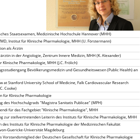
sches Staatsexamen, Medizinische Hochschule Hannover (MHH)
/MD, Institut für Klinische Pharmakologie, MHH (U. Förstermann)
on als Ärztin
zärztin in der Angiologie, Zentrum Innere Medizin, MHH (K. Alexander)
für Klinische Pharmakologie, MHH (J.C. Frölich)
gsstudiengang Bevölkerungsmedizin und Gesundheitswesen (Public Health) an
H
w at Stanford University School of Medicine, Falk Cardiovascular Research
.C. Cooke)
in für Klinische Pharmakologie
ng des Hochschulgrads "Magistra Sanitatis Publicae" (MPH)
gendi für das Fachgebiet "Klinische Pharmakologie", MHH
 zur stellvertretenden Leiterin des Instituts für Klinische Pharmakologie, MHH
n des Instituts für Klinische Pharmakologie der Medizinischen Fakultät
-von-Guericke-Universität Magdeburg
s Vorstandsmitglied der Deutschen Gesellschaft für Klinische Pharmakologie