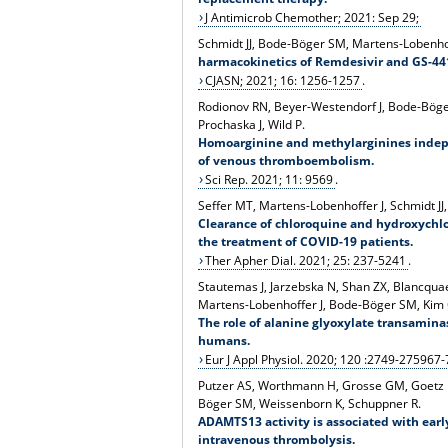
J Antimicrob Chemother; 2021: Sep 29;
Schmidt JJ, Bode-Böger SM, Martens-Lobenhof
harmacokinetics of Remdesivir and GS-44
CJASN; 2021; 16: 1256-1257
.
Rodionov RN, Beyer-Westendorf J, Bode-Böger
Prochaska J, Wild P.
Homoarginine and methylarginines indepe
of venous thromboembolism.
Sci Rep. 2021; 11: 9569
.
Seffer MT, Martens-Lobenhoffer J, Schmidt JJ,
Clearance of chloroquine and hydroxychlo
the treatment of COVID-19 patients.
Ther Apher Dial. 2021; 25: 237-5241
.
Stautemas J, Jarzebska N, Shan ZX, Blancquaer
Martens-Lobenhoffer J, Bode-Böger SM, Kim C
The role of alanine glyoxylate transamina
humans
.
Eur J Appl Physiol. 2020; 120 :2749-2759
67-
Putzer AS, Worthmann H, Grosse GM, Goetz F,
Böger SM, Weissenborn K, Schuppner R.
ADAMTS13 activity is associated with earl
intravenous thrombolysis.