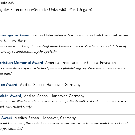
apie e.V.
ng der Ehrendoktorwürde der Universität Pécs (Ungarn)
nvestigator Award
, Second International Symposium on Endothelium-Derived
e Factors, Basel
in release and shift in prostaglandin balance are involved in the modulation of
tone by recombinant erythropoietin
"
hristian Memorial Award
, American Federation for Clinical Research
ous low dose aspirin selectively inhibits platelet aggregation and thromboxane
 in man
"
ion Award
, Medical School, Hannover, Germany
Schön-Award
, Medical School, Hannover, Germany
ne induces NO-dependent vasodilation in patients with critical limb ischemia – a
d, controlled study
"
d-Award
, Medical School, Hannover, Germany
ant human erythropoietin enhances vasoconstrictor tone via endothelin-1 and
or prostanoids
"