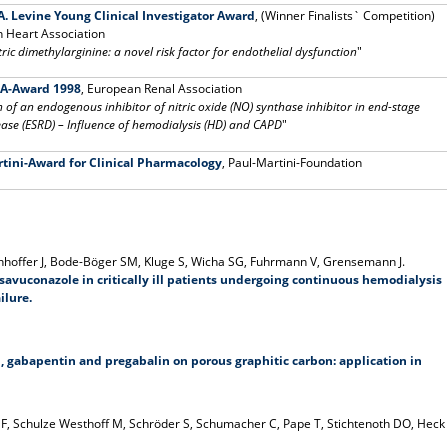
. Levine Young Clinical Investigator Award
, (Winner Finalists` Competition)
 Heart Association
ic dimethylarginine: a novel risk factor for endothelial dysfunction
"
A-Award 1998
, European Renal Association
n of an endogenous inhibitor of nitric oxide (NO) synthase inhibitor in end-stage
ease (ESRD) – Influence of hemodialysis (HD) and CAPD
"
tini-Award for Clinical Pharmacology
, Paul-Martini-Foundation
nhoffer J, Bode-Böger SM, Kluge S, Wicha SG, Fuhrmann V, Grensemann J.
savuconazole in critically ill patients undergoing continuous hemodialysis
ilure.
, gabapentin and pregabalin on porous graphitic carbon: application in
 F, Schulze Westhoff M, Schröder S, Schumacher C, Pape T, Stichtenoth DO, Heck