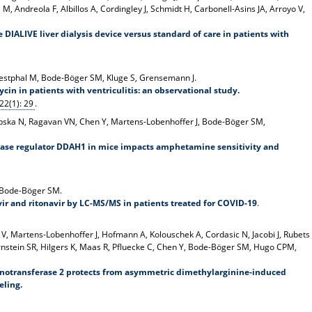
, Andreola F, Albillos A, Cordingley J, Schmidt H, Carbonell-Asins JA, Arroyo V,
e DIALIVE liver dialysis device versus standard of care in patients with
Westphal M, Bode-Böger SM, Kluge S, Grensemann J.
cin in patients with ventriculitis: an observational study.
22(1): 29
.
ebska N, Ragavan VN, Chen Y, Martens-Lobenhoffer J, Bode-Böger SM,
nthase regulator DDAH1 in mice impacts amphetamine sensitivity and
, Bode-Böger SM.
ir and ritonavir by LC-MS/MS in patients treated for COVID-19
.
V, Martens-Lobenhoffer J, Hofmann A, Kolouschek A, Cordasic N, Jacobi J, Rubets
ornstein SR, Hilgers K, Maas R, Pfluecke C, Chen Y, Bode-Böger SM, Hugo CPM,
inotransferase 2 protects from asymmetric dimethylarginine-induced
eling.