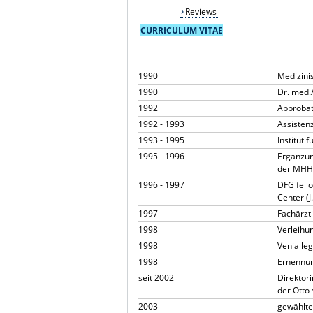
Reviews
CURRICULUM VITAE
1990
Medizini
1990
Dr. med.
1992
Approbati
1992 - 1993
Assisten
1993 - 1995
Institut 
1995 - 1996
Ergänzun
der MH
1996 - 1997
DFG fello
Center (J
1997
Fachärzt
1998
Verleihu
1998
Venia le
1998
Ernennung
seit 2002
Direktori
der Otto
2003
gewählte