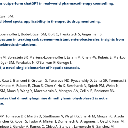
cians outperform chatGPT in real-world pharmacotherapy counselling.
Böger SM.
d blood spots: applicability in therapeutic drug monitoring.
benhoffer J, Bode-Böger SM, Kloft C, Treskatsch S, Angermair S,
vibactam in treating carbapenem-resistant enterobacterales: insights from
okinetic simulations
.
hn M, Bornstein SR, Martens-Lobenhoffer J, Eslam M, Chen FW, Rubets E, Markov
öger SM, Perakakis N, O'Sullivan JF, Geroge J.
 a novel single biomarker of hepatic steatosis.
Ruta L, Bianconi E, Grottelli S, Tararova ND, Ryazanskiy D, Lentz SR, Tommasi S,
imoto M, Rubets E, Chau S, Chen Y, Hu X, Bernhardt N, Spieth PM, Weiss N,
M, Maas R, Wang Y, Macchiarulo A, Mangoni AA, Cellini B, Rodionov RN.
rates that dimethylarginine dimethylaminohydrolase 2 is not a
se.
 MP, Tomescu DR, Martin D, Stadlbauer V, Wright G, Sheikh M, Morgan C, Alzola
ilcher G, Koball S, Tudor A, Minten J, Domenech G, Aragones JJ, Oettl K, Paar M,
iego L, Gander A, Ramos C, Chivu A, Stange J, Lamprecht G, Sanchez M,