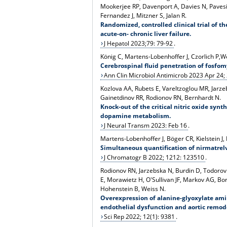
Mookerjee RP, Davenport A, Davies N, Pavesi M
Fernandez J, Mitzner S, Jalan R.
Randomized, controlled clinical trial of th
acute-on- chronic liver failure.
J Hepatol 2023;79: 79-92
.
König C, Martens-Lobenhoffer J, Czorlich P,
Cerebrospinal fluid penetration of fosfomy
Ann Clin Microbiol Antimicrob 2023 Apr 24; 
Kozlova AA, Rubets E, Vareltzoglou MR, Jarz
Gainetdinov RR, Rodionov RN, Bernhardt N.
Knock-out of the critical nitric oxide sy
dopamine metabolism.
J Neural Transm 2023: Feb 16
.
Martens-Lobenhoffer J, Böger CR, Kielstein J
Simultaneous quantification of nirmatrelv
J Chromatogr B 2022; 1212: 123510
.
Rodionov RN, Jarzebska N, Burdin D, Todorov 
E, Morawietz H, O'Sullivan JF, Markov AG, B
Hohenstein B, Weiss N.
Overexpression of alanine-glyoxylate am
endothelial dysfunction and aortic remod
Sci Rep 2022; 12(1): 9381
.