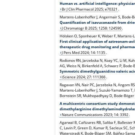
Human
vs
. artificial intelligence: physi
Br J Clin Pharmacol 2025; e70321
.
Martens-Lobenhoffer J, Angermair S, Bode-
Quantification of isavuconazole from drie
J Chromatogr B 2025; 1258: 124590
.
Hölsken O, Sponheuer K, Weber F, Martens-Lo
First clinical application of aztreonam-a
therapeutic drug monitoring and pharmac
J Pers Med 2024; 14: 1135
.
Rodionov RN, Jarzebska N, Koay YC, Li M, Ku
AG, Weiss N, Birkenfeld A, Schwarz P, Bode-B
Symmetric dimethylguanidino valeric acid,
iScience 2024; 27: 111366
.
Ragavan VN, Nair PC, Jarzebska N, Angom RS, 
Martens-Lobenhoffer J, Suzuki-Yamamoto T, K
Bornstein SR, Mukhopadhyay D, Bode-Böger S
A multicentric consortium study demonst
dimethylarginine dimethylaminohydrola
Nature Communications 2023; 14: 3392
.
Agarwal B, Cañizares RB, Saliba F, Ballester
C, Lavin P, Green D, Kumar R, Sacleux SC, Sch
Waterstradt K, Bode-Böger SM, Ibáñez-Saman