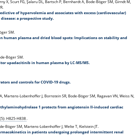
rny X, Scurt FG, Şalaru DL, Bartsch P, Bernhardt A, Bode-Böger SM, Girndt M,
PR.
edictive of hypervolemia and associates with excess (cardiovascular)
 disease: a prospective study.
Böger SM.
in human plasma and dried blood spots: Implications on stability and
Bode-Böger SM.
ibitor upadacitinib in human plasma by LC-MS/MS
.
ators and controls for COVID-19 drugs.
hek A, Martens-Lobenhoffer J, Bornstein SR, Bode-Böger SM, Ragavan VN, Weiss N,
thylaminohydrolase 1 protects from angiotensin II-induced cardiac
21(5): H825-H838
.
de-Böger SM, Martens-Lobenhoffer J, Welte T, Kielstein JT.
rmacokinetics in patients undergoing prolonged intermittent renal