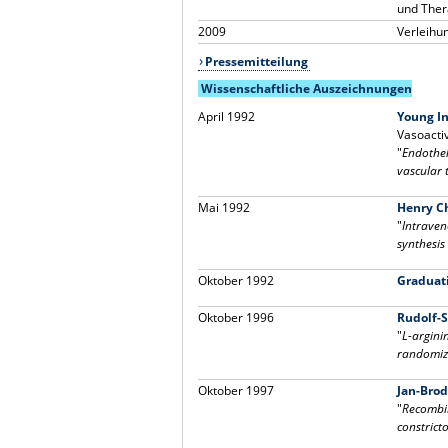
und Ther
2009
Verleihu
Pressemitteilung
Wissenschaftliche Auszeichnungen
April 1992
Young I
Vasoactiv
"
Endothel
vascular 
Mai 1992
Henry C
"
Intraven
synthesis
Oktober 1992
Graduat
Oktober 1996
Rudolf-
"
L-argini
randomize
Oktober 1997
Jan-Bro
"
Recombin
constrict