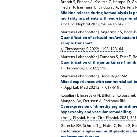
Brandt S, Fischer A, Kreutze C, Hempel D, Go
Fiedler R, Isermann B, Lindquist JA, Mertens 
Midkine release during hemodialysis is pr
mortality in patients with end-stage renal
Int Urol Nephrol 2022; 54: 2407-2420
.
Martens-Lobenhoffer J, Angermair S, Bode-
Quantification of ceftazidime/avibactam 
sample transport.
J Chromatogr B 2022; 1193: 123164
Martens-Lobenhoffer J,Tomaras S, Feist E, 
Quantification of the janus kinase 1 inh
J Chromatogr B 2022; 1188:
Martens-Lobenhoffer J, Bode-Böger SM.
Mixed experiences with commercial calibr
J Appl Lab Med 20212; 7: 617-619
.
Kopaliani I, Jarzebska N, Billoff S, Kolousc
Mangoni AA, Deussen A, Rodionov RN.
Overexpression of dimethylarginine dime
hypertrophy and vascular remodelling.
Am. J. Physiol. Heart Circ. Physiol. 2021; 3
Gerecke lKV, Schmid T JJ, Hafer C, Eden G, Bo
Fosfomycin single- and multiple-dose pha
replacement therapy.