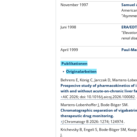
November 1997
Samuel A
American
"
Asymmetr
Juni 1998
ERA/EDT
"
Elevatio
renal dis
April 1999
Paul-Mar
Publikationen
Originalarbeiten
Behrens E, König C, Jarczak D, Martens-Lobe
Prospecive study of pharmacokinetics of i
with and without acute-on-chronic liver fa
AIC 2026; doi: 10.1016/j.aicoj.2026.100082
.
Martens-Lobenhoffer J, Bode-Böger SM.
Chromatographic separation of vigabatrin
therapeutic drug monitoring.
J Chromatogr B 2026: 1274; 124974
.
Krichevsky B, Engeli S, Bode-Böger SM, Koop
J.