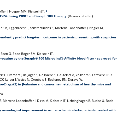
fer J, Hoeper MM, Kielstein JT.
P
1524 during PIRRT and Seraph 100 Therapy.
(Research Letter)
 SM, Eggebrecht L, Konstantinides S, Martens-Lobenhoffer J, Nagler M,
ndently predict long-term outcome in patients presenting with suspicion
 Eden G, Bode-Böger SM, Kielstein JT.
roquine by the Seraph® 100 Microbind® Affinity blood filter - approved for
t L, Everaert I, de Jager S, De Baere S, Hautekiet A, Volkaert A, Lefevere FBD,
K, Leiper J, Weiss N, Croubels S, Rodionov RN, Derave W.
se-2 (agxt2) in β-alanine and carnosine metabolism of healthy mice and
74
.
 Martens-Lobenhoffer J, Dirks M, Kielstein JT, Lichtinghagen R, Budde U, Bode-
y neurological improvement in acute ischemic stroke patients treated with